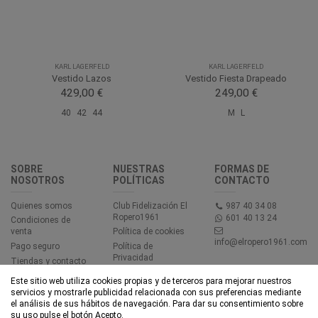
KARL LAGERFELD
KARL LAGERFELD
Vestido Lazos
Vestido Fiesta Drapeado
429,00 €
249,00 €
40
42
44
M
L
SOBRE
NUESTRAS
FORMAS DE
NOSOTROS
POLÍTICAS
CONTACTO
Quienes somos
Club Fidelización El
987 40 34 08
Ropero1961
601 40 13 24
Condiciones de
venta
Política de cookies
info@elropero1961.com
Pago seguro
Política de
Privacidad
Tiendas y contacto
Aviso legal
Este sitio web utiliza cookies propias y de terceros para mejorar nuestros
Accesibilidad
servicios y mostrarle publicidad relacionada con sus preferencias mediante
el análisis de sus hábitos de navegación. Para dar su consentimiento sobre
su uso pulse el botón Acepto.