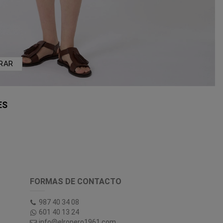
RAR
ES
FORMAS DE CONTACTO
987 40 34 08
601 40 13 24
info@elropero1961.com