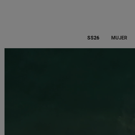
SS26
MUJER